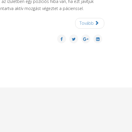
z ízületben egy pozíciós hiba van, ha ezt javítjuk
ntartva aktív mozgást végeztet a pácienssel.
Tovább