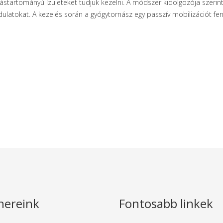
ástartományú ízületeket tudjuk kezelni. A módszer kidolgozója szerint a
ulatokat. A kezelés során a gyógytornász egy passzív mobilizációt fen
nereink
Fontosabb linkek