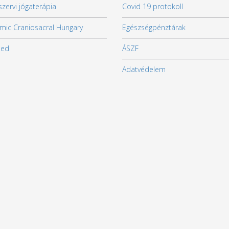
zervi jógaterápia
Covid 19 protokoll
mic Craniosacral Hungary
Egészségpénztárak
med
ÁSZF
Adatvédelem