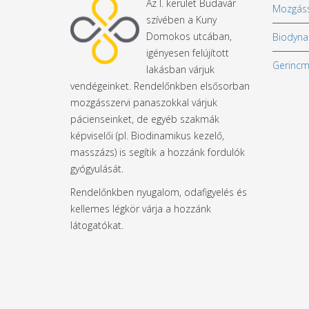
Az I. kerület Budavár
Mozgáss
szívében a Kuny
Domokos utcában,
Biodyna
igényesen felújított
Gerinc
lakásban várjuk
vendégeinket. Rendelőnkben elsősorban
mozgásszervi panaszokkal várjuk
pácienseinket, de egyéb szakmák
képviselői (pl. Biodinamikus kezelő,
masszázs) is segítik a hozzánk fordulók
gyógyulását.
Rendelőnkben nyugalom, odafigyelés és
kellemes légkör várja a hozzánk
látogatókat.