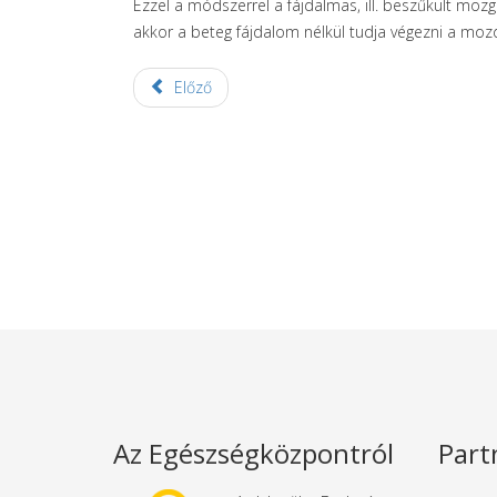
Ezzel a módszerrel a fájdalmas, ill. beszűkült mozg
akkor a beteg fájdalom nélkül tudja végezni a mozd
Előző
Az Egészségközpontról
Part