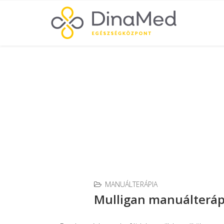
Manuálterápia
Ön itt van:
Kezdőlap
Szolgáltatások
Manuálteráp
MANUÁLTERÁPIA
Mulligan manuálteráp