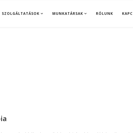
SZOLGÁLTATÁSOK
MUNKATÁRSAK
RÓLUNK
KAPC
ia
Mulligan manuálterápia
ia